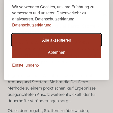
Wir verwenden Cookies, um Ihre Erfahrung zu
verbessern und unseren Datenverkehr zu
Ingrid Del Ferro
analysieren. Datenschutzerklärung.
Datenschutzerklärung.
Geschäftsführer & und Del Ferro, Stotter-
und Atemspezialist
Alle akzeptieren
Es ist immer ein emotionaler Moment,
wenn ein Kursteilnehmer zum ersten Mal
Ablehnen
stotterfrei spricht, nachdem oft lange nach
einer Lösung gesucht wurde
Einstellungen
Ingrid ist seit über 35 Jahren spezialisiert auf
Atmung und Stottern. Sie hat die Del-Ferro-
Methode zu einem praktischen, auf Ergebnisse
ausgerichteten Ansatz weiterentwickelt, der für
dauerhafte Veränderungen sorgt.
Ob es darum geht, Stottern zu überwinden,