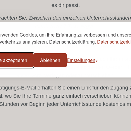
es dir passt.
beachten Sie: Zwischen den einzelnen Unterrichtsstunden 
mindestens 7 Tage liegen.
erwenden Cookies, um Ihre Erfahrung zu verbessern und unser
ich, dass Ihr Atemtherapeut vorschlägt, die letzten beid
verkehr zu analysieren. Datenschutzerklärung.
Datenschutzerkl
auf einen späteren Zeitpunkt zu verschieben.
gekurse planen Sie etwa 3 bis 6 Wochen nach Ihrem vier
e akzeptieren
Ablehnen
Einstellungen
it Ihrem Atemtherapeuten kann entschieden werden, d
etwas vorzuverlegen oder zu verschieben.
tätigungs-E-Mail erhalten Sie einen Link für den Zugang
l, wo Sie Ihre Termine ganz einfach verschieben können.
Stunden vor Beginn jeder Unterrichtsstunde kostenlos m