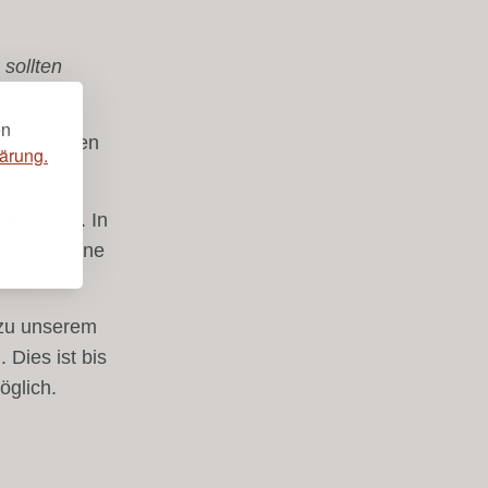
sollten
en
en Sitzungen
ärung.
ten Kurs. In
iese Termine
 zu unserem
 Dies ist bis
öglich.