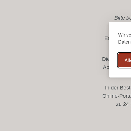
Bitte 
Wir v
Es ist mögl
Daten
Die Nachsor
All
Absprache m
In der Bes
Online-Porta
zu 24 