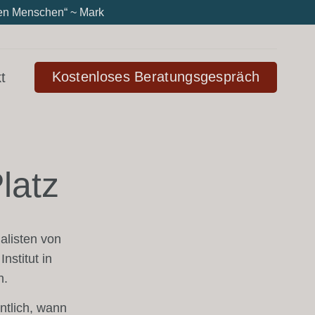
eren Menschen“ ~ Mark
Kostenloses Beratungsgespräch
t
latz
alisten von
nstitut in
n.
ntlich, wann