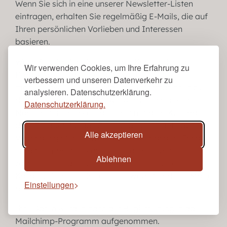
Wenn Sie sich in eine unserer Newsletter-Listen
eintragen, erhalten Sie regelmäßig E-Mails, die auf
Ihren persönlichen Vorlieben und Interessen
basieren.
Wenn Sie sich für einen unserer Kurse oder ein
Wir verwenden Cookies, um Ihre Erfahrung zu
Produkt anmelden, senden wir Ihnen
verbessern und unseren Datenverkehr zu
möglicherweise eine E-Mail mit Informationen zu
analysieren. Datenschutzerklärung.
dem Kurs oder Produkt. Wir werden Ihnen keine
Datenschutzerklärung.
Nachrichten schicken, die nicht mit dem Kurs oder
dem Produkt, für das Sie sich angemeldet haben, in
Alle akzeptieren
Verbindung stehen. Wenn Sie später andere Inhalte
erhalten möchten, können Sie dem selbst
Ablehnen
zustimmen, indem Sie sich über einen unserer
Kanäle (einschließlich unserer Website oder E-Mail)
Einstellungen
anmelden.
Ihre Daten werden nach der Registrierung in das
Mailchimp-Programm aufgenommen.