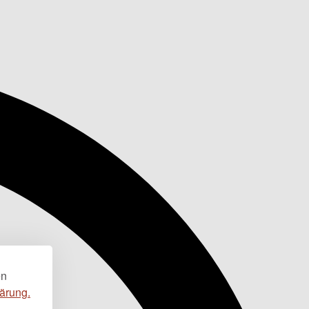
en
ärung.