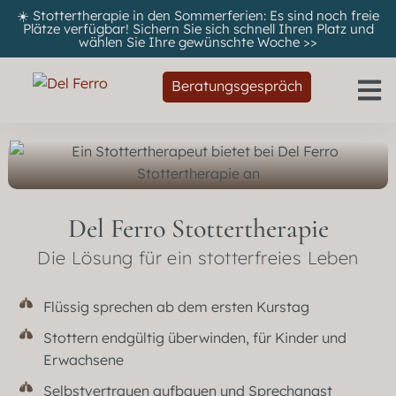
☀️ Stottertherapie in den Sommerferien: Es sind noch freie
Plätze verfügbar! Sichern Sie sich schnell Ihren Platz und
wählen Sie Ihre gewünschte Woche
>>
Beratungsgespräch
Del Ferro Stottertherapie
Die Lösung für ein stotterfreies Leben
Flüssig sprechen ab dem ersten Kurstag
Stottern endgültig überwinden, für Kinder und
Erwachsene
Selbstvertrauen aufbauen und Sprechangst