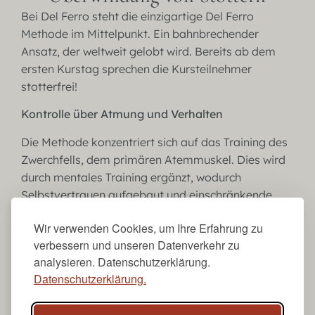
Bei Del Ferro steht die einzigartige Del Ferro
Methode im Mittelpunkt. Ein bahnbrechender
Ansatz, der weltweit gelobt wird. Bereits ab dem
ersten Kurstag sprechen die Kursteilnehmer
stotterfrei!
Kontrolle über Atmung und Verhalten
Die Methode konzentriert sich auf das Training des
Zwerchfells, dem primären Atemmuskel. Dies wird
durch mentales Training ergänzt, wodurch
Selbstvertrauen aufgebaut und einschränkende
Gedanken durchbrochen werden.
Wir verwenden Cookies, um Ihre Erfahrung zu
Dauerhafte Ergebnisse, wissenschaftlich fundiert
verbessern und unseren Datenverkehr zu
analysieren. Datenschutzerklärung.
Die Del Ferro-Methode beweist, dass Stottern kein
Datenschutzerklärung.
fester Zustand ist. Indem sie sowohl physische als
auch mentale Faktoren anspricht, bietet Del Ferro