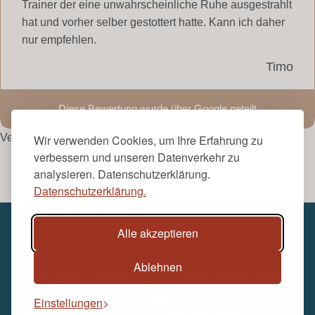
Trainer der eine unwahrscheinliche Ruhe ausgestrahlt
hat und vorher selber gestottert hatte. Kann ich daher
nur empfehlen.
Timo
Diese Bewertung wurde über Google geteilt
Verschlagwortet
rezension-online-stottern-erwachsene
Wir verwenden Cookies, um Ihre Erfahrung zu
verbessern und unseren Datenverkehr zu
analysieren. Datenschutzerklärung.
Datenschutzerklärung.
Alle akzeptieren
Ablehnen
Seit 1978 arbeiten wir an einer stotterfreien
Welt
Einstellungen
Del Ferro
Stottertherapie