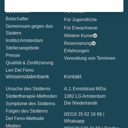
Spezialisten
Für Kinder
Botschafter
Für Jugendliche
Gemeinsam gegen das
Für Erwachsene
Stottern
Weitere Kurse
Institut Amsterdam
Reservierung
Stellenangebote
Erfahrungen
Presse
Verwaltung von Terminen
Qualität & Zertifizierung
Len Del Ferro
Wissensdatenbank
Kontakt
Ursache des Stotterns
A.J. Ernststraat 665a
Stottertherapie-Methoden
1082 LG Amsterdam
Die Niederlande
Symptome des Stotterns
Folgen des Stotterns
00316 35 62 16 66 |
Del Ferro-Methode
Whatsapp
Medien