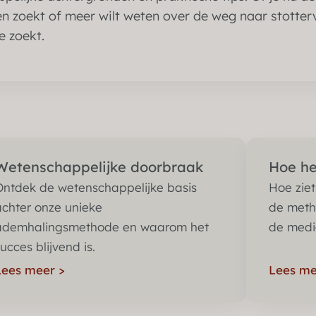
en zoekt of meer wilt weten over de weg naar stottervr
e zoekt.
Wetenschappelijke doorbraak
Hoe he
Ontdek de wetenschappelijke basis
Hoe ziet
achter onze unieke
de metho
ademhalingsmethode en waarom het
de media
ucces blijvend is.
Lees meer
>
Lees m