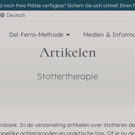
d noch freie Plätze verfügbar! Sichern Sie sich schnell Ihr
Deutsch
Del Ferro-Methode
Medien & Inform
Artikelen
Stottertherapie
sbank. In de verzameling artikelen over stotteren 
ppelijke achtergronden en praktische tips. Of je nu de