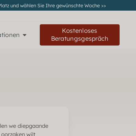
en Platz und wählen Sie Ihre gewünschte Woche
>>
Kostenloses
ationen
Beratungsgespräch
delen we diepgaande
 oorzaken wilt