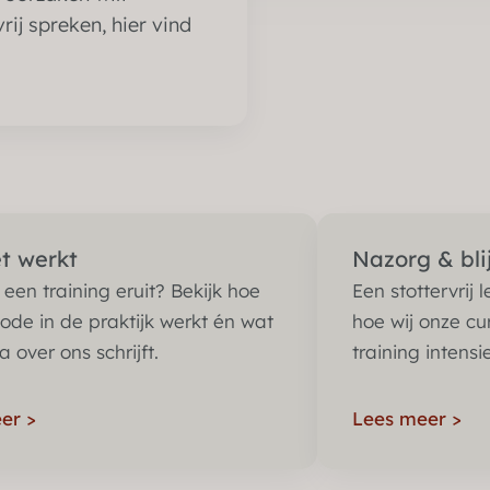
ij spreken, hier vind
t werkt
Nazorg & bli
 een training eruit? Bekijk hoe
Een stottervrij l
de in de praktijk werkt én wat
hoe wij onze cu
 over ons schrijft.
training intensi
eer
>
Lees meer
>