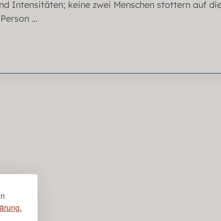
nd Intensitäten; keine zwei Menschen stottern auf di
erson ...
en
ärung.