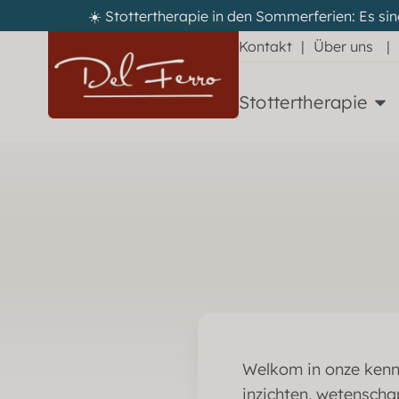
☀️ Stottertherapie in den Sommerferien: Es sin
Kontakt
|
Über uns
|
Stottertherapie
Welkom in onze kenni
inzichten, wetenscha