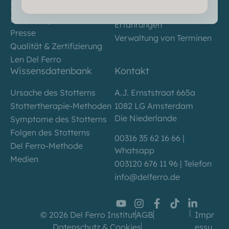
Institut Amsterdam
Reservierung
Stellenangebote
Erfahrungen
Presse
Verwaltung von Terminen
Qualität & Zertifizierung
Len Del Ferro
Wissensdatenbank
Kontakt
Ursache des Stotterns
A.J. Ernststraat 665a
Stottertherapie-Methoden
1082 LG Amsterdam
Die Niederlande
Symptome des Stotterns
Folgen des Stotterns
00316 35 62 16 66 |
Del Ferro-Methode
Whatsapp
Medien
003120 676 11 96 | Telefon
info@delferro.de
|
© 2026 Del Ferro Institut
AGB
Impr
Datenschutz & Cookies
essu