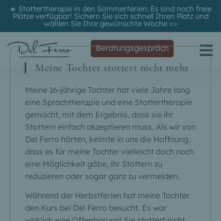
☀️ Stottertherapie in den Sommerferien: Es sind noch freie
Plätze verfügbar! Sichern Sie sich schnell Ihren Platz und
wählen Sie Ihre gewünschte Woche
>>
Beratungsgespräch
Meine Tochter stottert nicht mehr
Meine 16-jährige Tochter hat viele Jahre lang
eine Sprachtherapie und eine Stottertherapie
gemacht, mit dem Ergebnis, dass sie ihr
Stottern einfach akzeptieren muss. Als wir von
Del Ferro hörten, keimte in uns die Hoffnung,
dass es für meine Tochter vielleicht doch noch
eine Möglichkeit gäbe, ihr Stottern zu
reduzieren oder sogar ganz zu vermeiden.
Während der Herbstferien hat meine Tochter
den Kurs bei Del Ferro besucht. Es war
wirklich eine Offenbarung! Sie stottert nicht