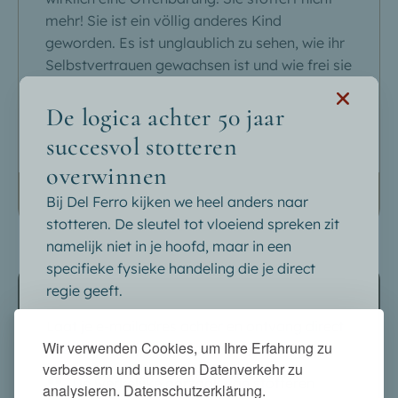
mehr! Sie ist ein völlig anderes Kind
geworden. Es ist unglaublich zu sehen, wie ihr
Selbstvertrauen gewachsen ist und wie frei sie
jetzt sprechen kann. Ihre Möglichkeiten für die
Zukunft haben sich erheblich erweitert.
De logica achter 50 jaar
succesvol stotteren
Gaby
overwinnen
Diese Bewertung wurde über Google geteilt
Bij Del Ferro kijken we heel anders naar
stotteren. De sleutel tot vloeiend spreken zit
namelijk niet in je hoofd, maar in een
specifieke fysieke handeling die je direct
regie geeft.
Stotterfrei ab dem ersten Kurstag
Laat je e-mailadres achter en ontvang direct
Wir verwenden Cookies, um Ihre Erfahrung zu
onze belangrijkste inzichten in je mailbox:
verbessern und unseren Datenverkehr zu
Eine großartige Erfahrung für unsere
De werkelijke oorzaak
van stotteren
analysieren. Datenschutzerklärung.
Kursteilnehmer. Man gewöhnt sich nie daran.