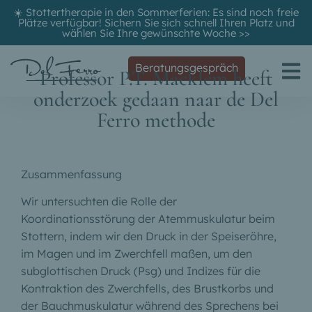
☀️ Stottertherapie in den Sommerferien: Es sind noch freie
Plätze verfügbar! Sichern Sie sich schnell Ihren Platz und
wählen Sie Ihre gewünschte Woche
>>
Beratungsgespräch
Professor P.T. Macklem heeft
onderzoek gedaan naar de Del
Ferro methode
Zusammenfassung
Wir untersuchten die Rolle der
Koordinationsstörung der Atemmuskulatur beim
Stottern, indem wir den Druck in der Speiseröhre,
im Magen und im Zwerchfell maßen, um den
subglottischen Druck (Psg) und Indizes für die
Kontraktion des Zwerchfells, des Brustkorbs und
der Bauchmuskulatur während des Sprechens bei