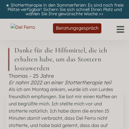
☀️ Stottertherapie in den Sommerferien: Es sind noch freie
Plätze verfügbar! Sichern Sie sich schnell Ihren Platz und
wählen Sie Ihre gewünschte Woche
>>
Beratungsgespräch
Danke für die Hilfsmittel, die ich
erhalten habe, um das Stottern
loszuwerden
Thomas - 25 Jahre
Er nahm 2022 an einer Stottertherapie teil
Als ich am Montag ankam, wurde ich von Lurdes
freundlich empfangen. Sie bot mir einen Kaffee an
und begrüßte mich. Ich stellte mich vor und
stotterte natürlich. Ich habe dann die ersten 15
Minuten damit verbracht, dass Del Ferro nicht
stotterte, und habe bald gelernt, dass das auf