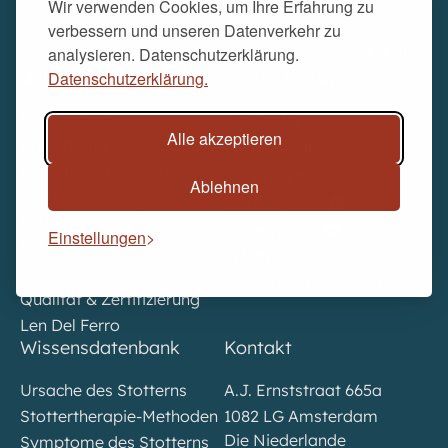
Wir verwenden Cookies, um Ihre Erfahrung zu
verbessern und unseren Datenverkehr zu
Seit 1978 arbeiten wir an einer stotterfreien Welt
analysieren. Datenschutzerklärung.
Del Ferro
Stottertherapie
Datenschutzerklärung.
Spezialisten
Für Kinder
Alle akzeptieren
Botschafter
Für Jugendliche
Gemeinsam gegen das
Für Erwachsene
Ablehnen
Stottern
Weitere Kurse
Institut Amsterdam
Reservierung
Einstellungen
Stellenangebote
Erfahrungen
Presse
Verwaltung von Terminen
Qualität & Zertifizierung
Len Del Ferro
Wissensdatenbank
Kontakt
Ursache des Stotterns
A.J. Ernststraat 665a
Stottertherapie-Methoden
1082 LG Amsterdam
Die Niederlande
Symptome des Stotterns