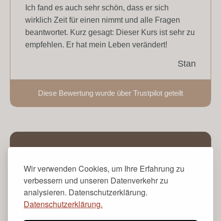
Ich fand es auch sehr schön, dass er sich
wirklich Zeit für einen nimmt und alle Fragen
beantwortet. Kurz gesagt: Dieser Kurs ist sehr zu
empfehlen. Er hat mein Leben verändert!
Stan
Diese Bewertung wurde über Trustpilot geteilt
Stotterfrei ab dem ersten Kurstag
Wir verwenden Cookies, um Ihre Erfahrung zu
verbessern und unseren Datenverkehr zu
Eine großartige Erfahrung für unsere
analysieren. Datenschutzerklärung.
Kursteilnehmer. Man gewöhnt sich nie daran.
Datenschutzerklärung.
Möchten Sie auch stotterfrei leben?