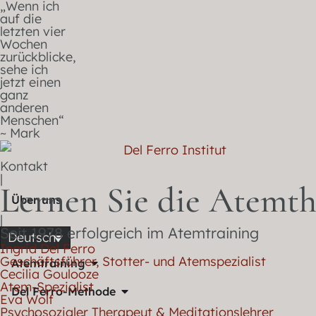
„Wenn ich
auf die
letzten vier
Wochen
zurückblicke,
sehe ich
jetzt einen
ganz
anderen
Menschen“
~ Mark
Kontakt
|
Lernen Sie die Atemth
Über uns
|
Seit 1978 erfolgreich im Atemtraining
Deutsch
Ingrid Del Ferro
Geschäftsführer, Stotter- und Atemspezialist
Atemtraining
Cecilia Goulooze
Atem-Spezialist
Del Ferro-Methode
Eva Wolf
Psychosozialer Therapeut & Meditationslehrer