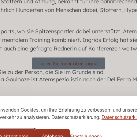
für Stottern und Atmung, bekannt für ihre bahnbreche
jährlich Hunderten von Menschen dabei, Stottern, Hy
Sports, wo sie Spitzensportler dabei unterstützt, At
 mentalem Training kombiniert. Ingrids Erfolg hat sie
st auch eine gefragte Rednerin auf Konferenzen weltw
Lesen Sie mehr über Ingrid
ie zu der Person, die Sie im Grunde sind.
n und Panikattacken. Als sie mit einem Burn-out konfr
erwenden Cookies, um Ihre Erfahrung zu verbessern und unser
de sie ihre Symptome vollständig los. Im Jahr 2023 s
verkehr zu analysieren. Datenschutzerklärung.
Datenschutzerkl
ro-Atemspezialistin und leitet nun Atemtrainings am In
e akzeptieren
Ablehnen
Einstellungen
Lesen Sie mehr über Cecilia