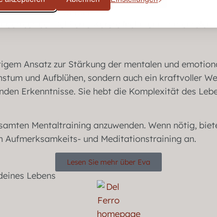
vollständig loszuwerden
gartigem Ansatz zur Stärkung der mentalen und emotio
chstum und Aufblühen, sondern auch ein kraftvoller W
fenden Erkenntnisse. Sie hebt die Komplexität des Lebe
gesamten Mentaltraining anzuwenden. Wenn nötig, biete
ch Aufmerksamkeits- und Meditationstraining an.
Lesen Sie mehr über Eva
 deines Lebens