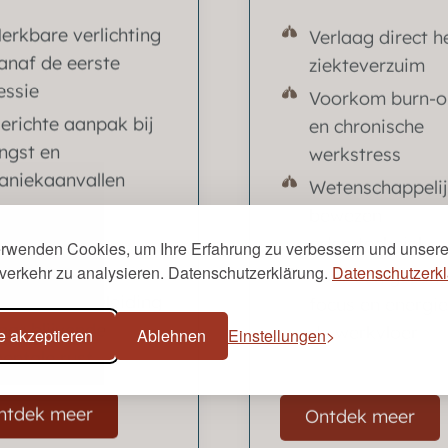
erkbare verlichting
Verlaag direct h
anaf de eerste
ziekteverzuim
essie
Voorkom burn-o
erichte aanpak bij
en chronische
ngst en
werkstress
aniekaanvallen
Wetenschappelij
ffectieve 4-
bewezen
ekelijkse
ademtechniek
erwenden Cookies, um Ihre Erfahrung zu verbessern und unser
rivécursus
verkehr zu analysieren. Datenschutzerklärung.
Datenschutzerkl
Voor een gezon
nclusief begeleiding
focus en energi
aar blijvende
de werkvloer
e akzeptieren
Ablehnen
Einstellungen
entale rust
ntdek meer
Ontdek meer