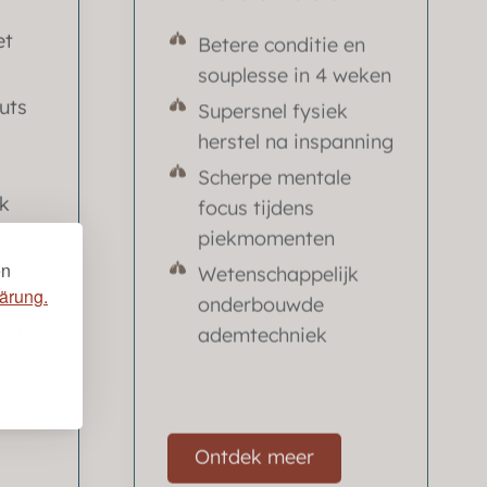
et
Betere conditie en
souplesse in 4 weken
uts
Supersnel fysiek
herstel na inspanning
Scherpe mentale
k
focus tijdens
piekmomenten
Wetenschappelijk
en
ärung.
de
onderbouwde
e op
ademtechniek
Ontdek meer