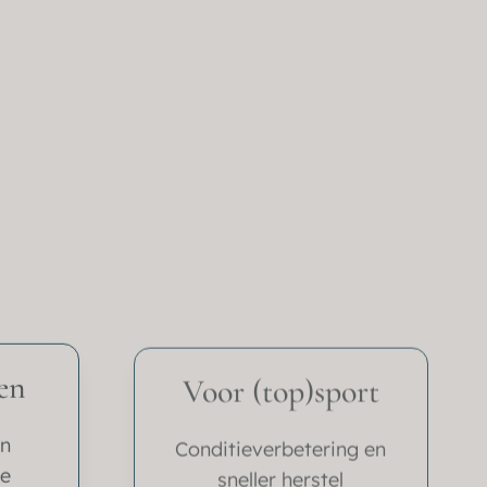
en
Voor (top)sport
en
Conditieverbetering en
ie
sneller herstel