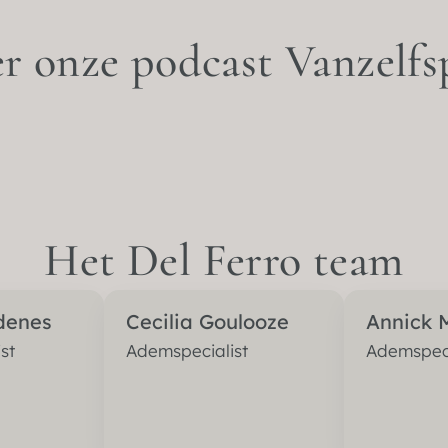
er onze podcast Vanzelfs
Het Del Ferro team
jdenes
Cecilia Goulooze
Annick 
st
Ademspecialist
Ademspeci