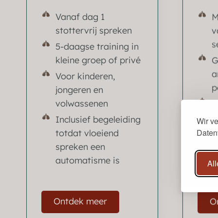
Vanaf dag 1
M
stottervrij spreken
v
s
5-daagse training in
kleine groep of privé
G
a
Voor kinderen,
p
jongeren en
volwassenen
E
w
Inclusief begeleiding
Wir v
p
Daten
totdat vloeiend
spreken een
I
automatisme is
n
All
m
Ontdek meer
O