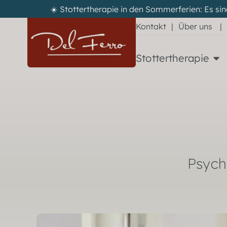
☀️ Stottertherapie in den Sommerferien: Es sin
Kontakt
|
Über uns
|
Stottertherapie
Psych