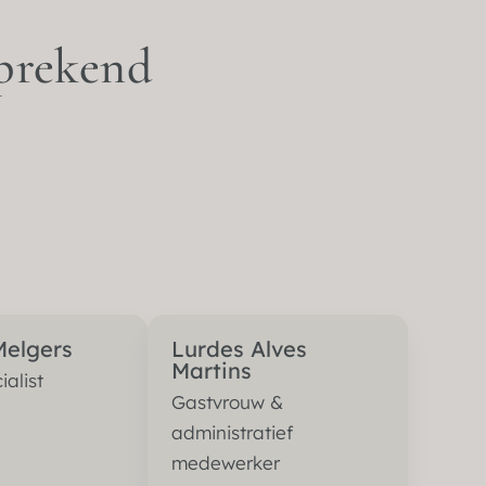
prekend​
Melgers
Lurdes Alves
Martins
alist
Gastvrouw &
administratief
medewerker