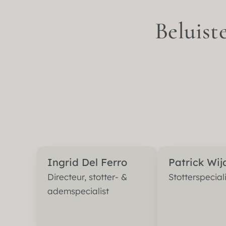
Beluist
Ingrid Del Ferro
Patrick Wi
Directeur, stotter- &
Stotterspeciali
ademspecialist