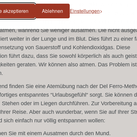
hes und geistiges Wohlbefinden auswirkt. Wenn wir gestr
e akzeptieren
Ablehnen
Einstellungen
ir dazu, unbewusst mehr zu atmen. Wenn Sie nervös sin
ng höher, flacher und schneller. Die Betonung liegt dann
zuatmen, während Sie weniger ausatmen. Die nicht ausg
liert weiter in der Lunge und im Blut. Dies führt zu einer 
setzung von Sauerstoff und Kohlendioxidgas. Diese
on führt dazu, dass Sie sowohl körperlich als auch geist
keiten geraten. Wir können also atmen. Das Problem ist
n.
end finden Sie eine Atemübung nach der Del Ferro-Meth
ofortiges entspanntes “Urlaubsgefühl“ sorgt. Sie können 
Stehen oder im Liegen durchführen. Zur Vorbereitung a
hrer Reise. Aber auch wunderbar, wenn Sie auf Ihrer St
d sich einfach nur völlig entspannen wollen:
en Sie mit einem Ausatmen durch den Mund.