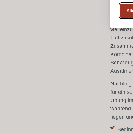
körperlic
All
neigen w
Ihre Atmu
viel ein
Luft zirku
Zusammen
Kombinati
Schwierig
Ausatme
Nachfolg
für ein s
Übung im 
während I
liegen un
Beginn