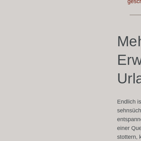
Meh
Erw
Url
Endlich i
sehnsücht
entspann
einer Que
stottern,