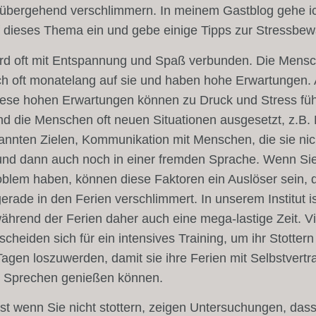
rübergehend verschlimmern. In meinem Gastblog gehe i
 dieses Thema ein und gebe einige Tipps zur Stressbew
ird oft mit Entspannung und Spaß verbunden. Die Mens
ch oft monatelang auf sie und haben hohe Erwartungen.
iese hohen Erwartungen können zu Druck und Stress füh
nd die Menschen oft neuen Situationen ausgesetzt, z.B.
nnten Zielen, Kommunikation mit Menschen, die sie nic
und dann auch noch in einer fremden Sprache. Wenn Sie
oblem haben, können diese Faktoren ein Auslöser sein, 
gerade in den Ferien verschlimmert. In unserem Institut is
ährend der Ferien daher auch eine mega-lastige Zeit. Vi
scheiden sich für ein intensives Training, um ihr Stottern
Tagen loszuwerden, damit sie ihre Ferien mit Selbstvert
m Sprechen genießen können.
st wenn Sie nicht stottern, zeigen Untersuchungen, das