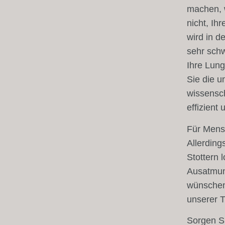
machen, w
nicht, I
wird in d
sehr schw
Ihre Lung
Sie die u
wissensch
effizient
Für Mensc
Allerding
Stottern 
Ausatmun
wünschen
unserer 
Sorgen Si