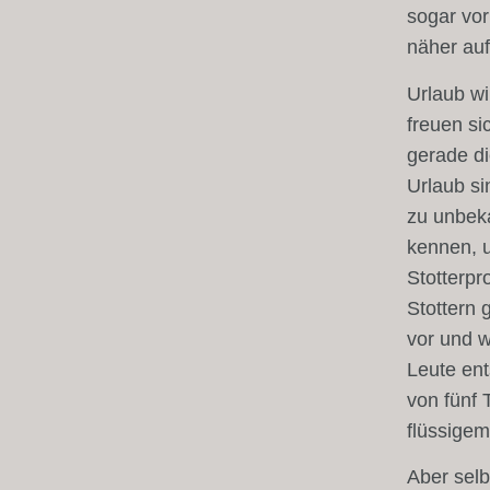
sogar vo
näher auf
Urlaub w
freuen si
gerade d
Urlaub si
zu unbeka
kennen, 
Stotterpr
Stottern 
vor und w
Leute ent
von fünf 
flüssige
Aber selb