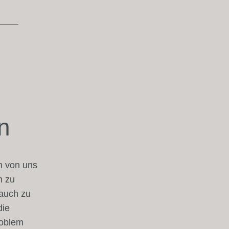
n
en von uns
h zu
auch zu
die
roblem