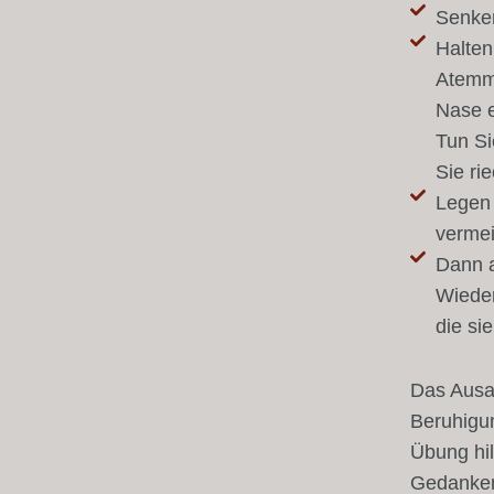
Senken
Halten
Atemmu
Nase e
Tun Si
Sie ri
Legen 
vermei
Dann a
Wieder
die sie
Das Ausa
Beruhigun
Übung hil
Gedanken