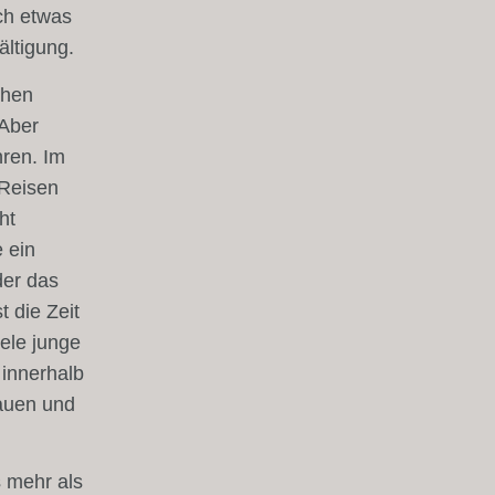
ch etwas
ältigung.
chen
 Aber
ren. Im
 Reisen
ht
 ein
der das
t die Zeit
ele junge
 innerhalb
rauen und
s mehr als