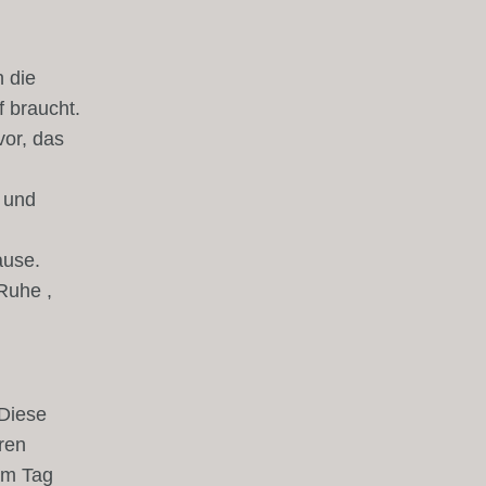
n
 die
f braucht.
vor, das
 und
ause.
Ruhe ,
 Diese
ren
am Tag