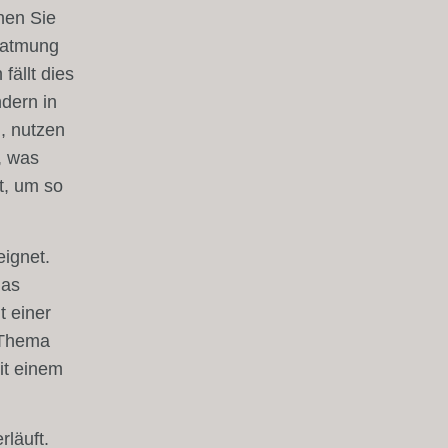
hen Sie
hatmung
fällt dies
ndern in
, nutzen
, was
t, um so
eignet.
das
t einer
 Thema
it einem
rläuft.