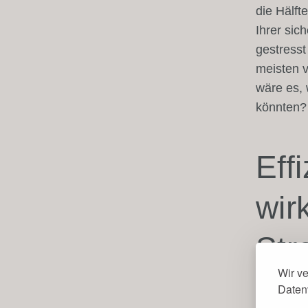
die Hälft
Ihrer si
gestresst
meisten 
wäre es,
könnten?
Eff
wir
Str
Wir v
Daten
Effizient