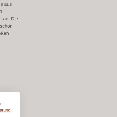
us aus
d
t an. Die
 schön
eßen
en
ärung.
 unser