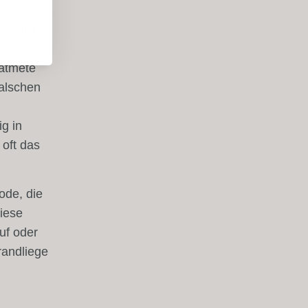
esst sind,
d, wird
 darauf,
eatmete
falschen
ig in
 oft das
ode, die
diese
uf oder
randliege